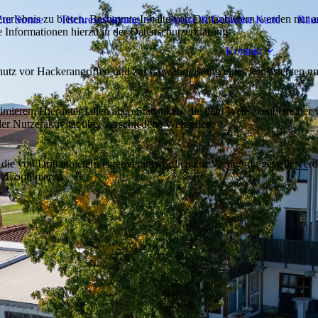
lebnis zu bieten. Bestimmte Inhalte von Drittanbietern werden nur ang
Zur Sonne
Tischreservierung
Speise & Getränke Karte
Räum
e Informationen hierzu in der Datenschutzerklärung.
Kontakt
utz vor Hackerangriffen und zur Gewährleistung eines konsistenten un
ieren. Hierunter fallen auch Statistiken, die dem Webseitenbetreiber v
r Nutzeraktivität über verschiedene Webseiten.
 die von Drittanbietern eigenverantwortlich zur Verfügung gestellt wer
 zu optimieren.