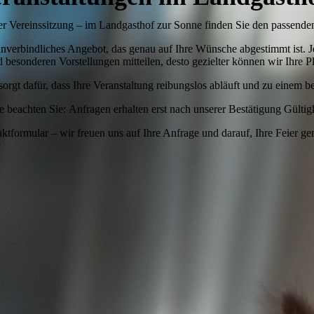
oder Vereinssitzung – im Landgasthof zur Sonne finden Sie den passend
 unverbindliches Angebot, das genau auf Ihre Wünsche abgestimmt ist. 
besonderen Vorstellungen mitteilen, desto gezielter können wir Ihre P
orgt dafür, dass Ihre Veranstaltung reibungslos abläuft und zu einem b
te beachten Sie: Anfragen erhalten erst nach unserer Bestätigung Gültigk
ktformular – wir freuen uns auf Ihre Anfrage und darauf, Ihre Feier ge