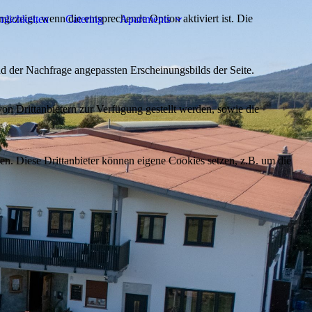
ezeigt, wenn die entsprechende Option aktiviert ist. Die
lichkeiten
Catering
Apartments
d der Nachfrage angepassten Erscheinungsbilds der Seite.
on Drittanbietern zur Verfügung gestellt werden, sowie die
den. Diese Drittanbieter können eigene Cookies setzen, z.B. um die