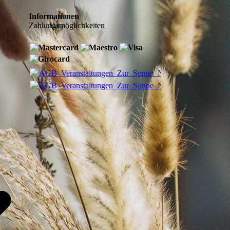
Informationen
Zahlungsmöglichkeiten
AGB_Veranstaltungen_Zur_Sonne_Neu.pdf
(375.04KB)
AGB_Veranstaltungen_Zur_Sonne_Neu.pdf
(375.04KB)