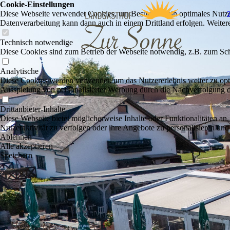
Cookie-Einstellungen
Diese Webseite verwendet Cookies, um Besuchern ein optimales Nutzerer
Datenverarbeitung kann dann auch in einem Drittland erfolgen. Weiter
Technisch notwendige
Diese Cookies sind zum Betrieb der Webseite notwendig, z.B. zum Sch
Analytische
Diese Cookies werden verwendet, um das Nutzererlebnis weiter zu optim
Ausspielung von personalisierter Werbung durch die Nachverfolgung de
Drittanbieter-Inhalte
Diese Webseite bietet möglicherweise Inhalte oder Funktionalitäten an,
Nutzeraktivität zu verfolgen oder ihre Angebote zu personalisieren und
Ablehnen
Alle akzeptieren
Speichern