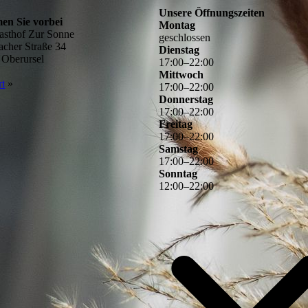
Unsere Öffnungszeiten
n Sie vorbei
Montag
asthof Zur Sonne
geschlossen
acher Straße 34
Dienstag
 Oberursel
17
:
00
–
22
:
00
Mittwoch
rt
­»
17
:
00
–
22
:
00
Donnerstag
17
:
00
–
22
:
00
Freitag
17
:
00
–
22
:
00
Samstag
17
:
00
–
22
:
00
Sonntag
12
:
00
–
22
:
00